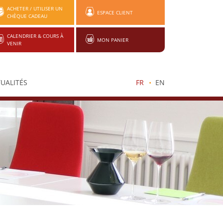
ACHETER / UTILISER UN
ESPACE CLIENT
CHÈQUE CADEAU
CALENDRIER & COURS À
MON PANIER
VENIR
UALITÉS
FR
EN