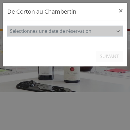
×
De Corton au Chambertin
FR
EN
SUIVANT